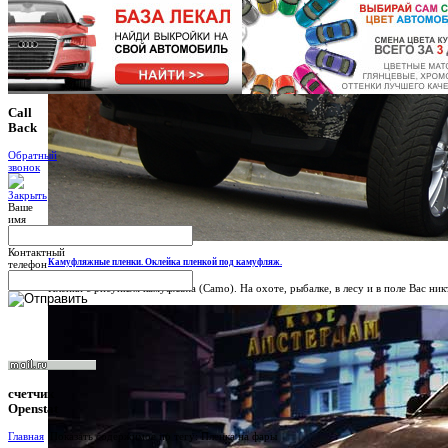
Call
Back
Обратный
звонок
Ваше
имя
Контактный
Камуфляжные пленки. Оклейка пленкой под камуфляж.
телефон
Пленки с рисунком камуфляжа (Camo). На охоте, рыбалке, в лесу и в поле Вас никт
счетчик
Openstat
Главная
Показать содержимое по тегу: Пленка на фары