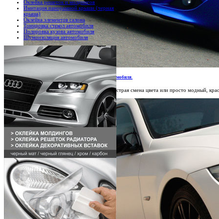
Оклейка решеток и молдингов
Имитация панорамной крыши (черная
крыша)
Оклейка элементов салона
Тонировка стекол автомобиля
Полировка кузова автомобиля
Шумоизоляция автомобиля
Глянцевые и матовые пленки для кузова автомобиля.
Автомобильные виниловые пленки - быстрая смена цвета или просто модный, кра