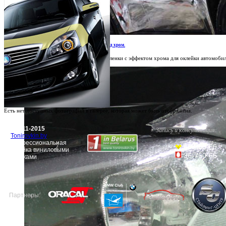
Хромирование. Оклейка автомобилей под хром.
Специальные металлизированные пленки с эффектом хрома для оклейки автомобил
Есть нет доступных фотографий в галерее, которая может быть отображена.
© 2011-2015
Запись и консультация:
Tonirovkin.by
Профессиональная
66-360-66
оклейка виниловыми
36-760-66
пленками
Партнеры: