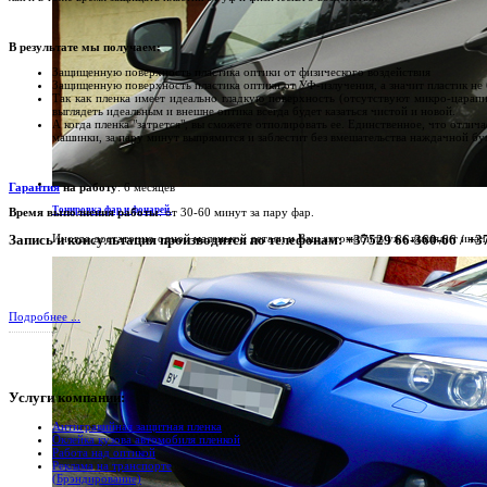
В результате мы получаем:
Защищенную поверхность пластика оптики от физического воздействия
Защищенную поверхность пластика оптики от УФ-излучения, а значит пластик не 
Так как пленка имеет идеально гладкую поверхность (отсутствуют микро-царапи
выглядеть идеальным и внешне оптика всегда будет казаться чистой и новой.
А когда пленка "затрется", вы сможете отполировать ее. Единственное, что отлича
машинки, за пару минут выпрямится и заблестит без вмешательства наждачной бу
Гарантия
на работу
: 6 месяцев
Тонировка фар и фонарей.
Время выполнения работы
: от 30-60 минут за пару фар.
Иногда достаточно одной маленькой детали и Ваш автомобиль уже выглядит иначе
Запись и консультация производится по телефонам:
+37529 66-360-66 / +3
Подробнее ...
Услуги
компании:
Антигравийная защитная пленка
Оклейка кузова автомобиля пленкой
Работа над оптикой
Реклама на транспорте
(Брэндирование)