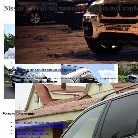
Nissan X-Trail частичная оклейка под карб
Хромирование. Оклейка автомобилей под хром.
Специальные металлизированные пленки с эффектом хрома для оклейки автомобил
Услуги
компании:
Антигравийная защитная пленка
Оклейка кузова автомобиля пленкой
Работа над оптикой
Реклама на транспорте
(Брэндирование)