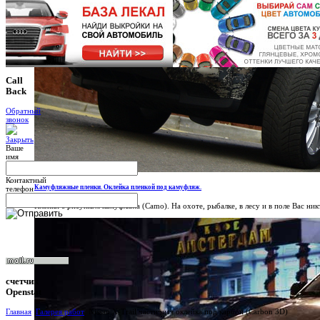
Call
Back
Обратный
звонок
Ваше
имя
Контактный
Камуфляжные пленки. Оклейка пленкой под камуфляж.
телефон
Пленки с рисунком камуфляжа (Camo). На охоте, рыбалке, в лесу и в поле Вас никт
счетчик
Openstat
Главная
Галерея работ
Nissan X-Trail частичная оклейка под карбон (Carbon 3D)