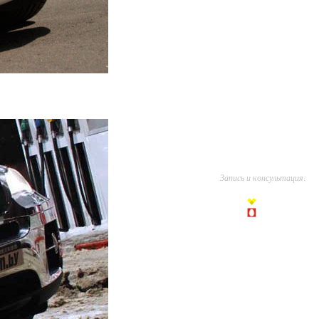
Запись и консультация:
66-360-66
36-760-66