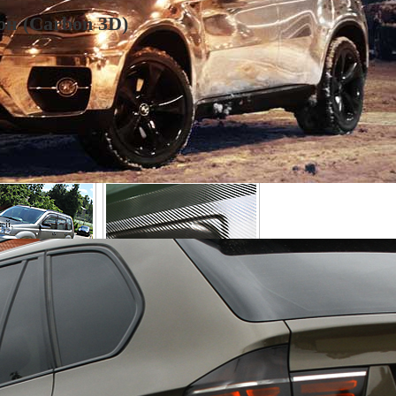
он (Carbon 3D)
ей.