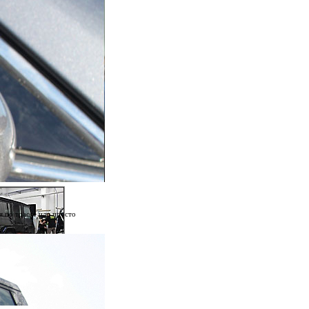
я по трассе или просто
равийная оклейка на
ГМБХ. MB G400