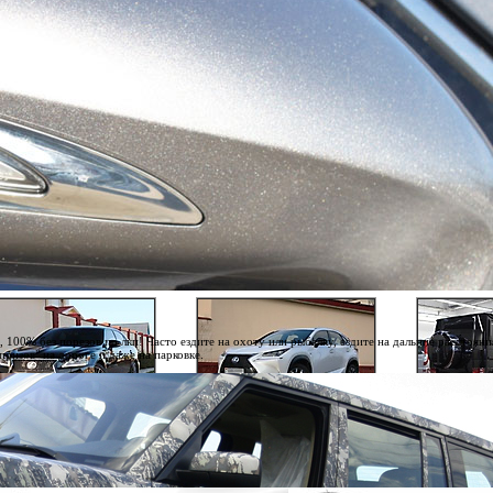
00% без порезов по лкп! Часто ездите на охоту или рыбалку, ездите на дальние расстояни
ризов" на дороге и даже на парковке.
авийная оклейка Lexus LS460 F-
Антигравийная оклейка Lexus NX 300h
Выездная антиг
Sport
Энергии 