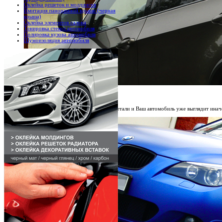
Оклейка решеток и молдингов
Имитация панорамной крыши (черная
крыша)
Оклейка элементов салона
Тонировка стекол автомобиля
Полировка кузова автомобиля
Шумоизоляция автомобиля
Тонировка фар и фонарей.
Иногда достаточно одной маленькой детали и Ваш автомобиль уже выглядит иначе