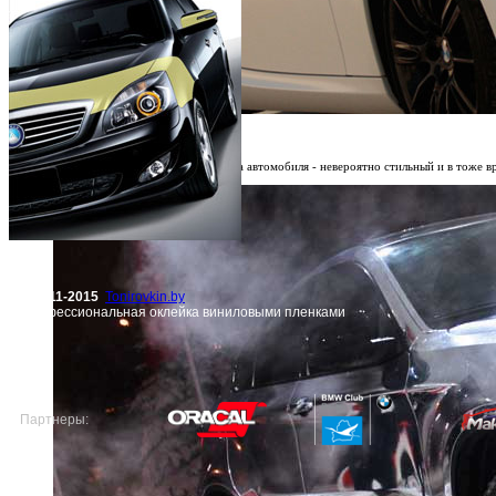
Матовый оттенок кузова автомобиля.
Оклейка матовыми пленками кузова автомобиля - невероятно стильный и в тоже 
© 2011-2015
Tonirovkin.by
Профессиональная оклейка виниловыми пленками
Партнеры: