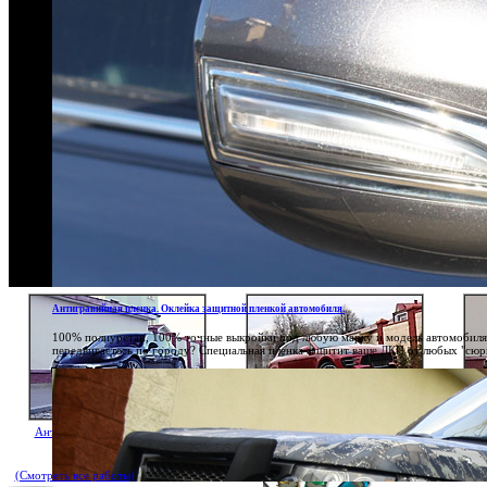
Антигравийная пленка. Оклейка защитной пленкой автомобиля.
100% полиуретан, 100% точные выкройки под любую марку и модель автомобиля, 1
передвигаетесь по городу? Специальная пленка защитит ваше ЛКП от любых "сюрп
Антигравийная оклейка Porsche
Антигравийная оклейка Porsche Macan
Антигр
Panamera Turbo
Turbo
(Смотреть все работы)